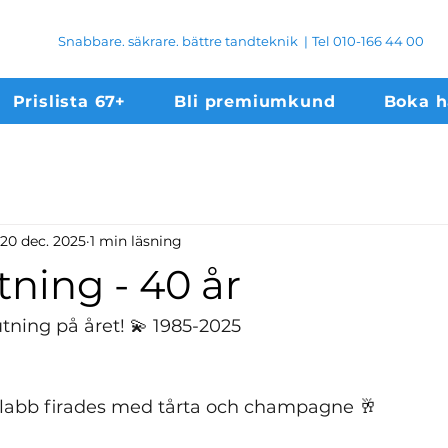
Snabbare. säkrare. bättre tandteknik
|
Tel 010-166 44 00
Prislista 67+
Bli premiumkund
Boka 
20 dec. 2025
1 min läsning
tning - 40 år
utning på året! 💫 1985-2025 
 labb firades med tårta och champagne 🥂 