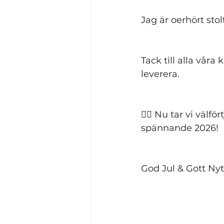
Jag är oerhört sto
Tack till alla våra
leverera. 
👉🏻 Nu tar vi välf
spännande 2026! 
God Jul & Gott Nytt