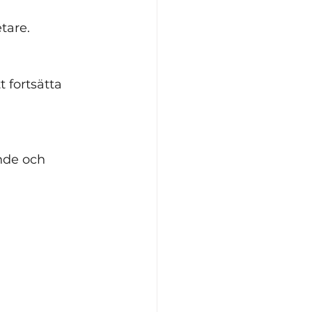
tare. 
 fortsätta 
ande och 