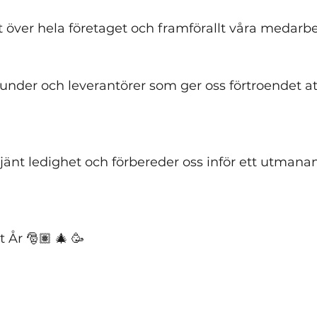
lt över hela företaget och framförallt våra medarbe
 kunder och leverantörer som ger oss förtroendet att
örtjänt ledighet och förbereder oss inför ett utman
 År 🎅🏽 🎄 🥳