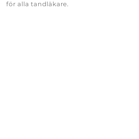
för
alla
tandläkare.
Kundsupport
Tel.
010-166 44 00
E-post:
info@swedendental.se
Öppettider​
Måndag-Fredag
8.00-17.00
Digital scan 24/7