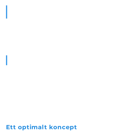
Kliniska referenser
Bli premiumkund
Ett optimalt
koncept