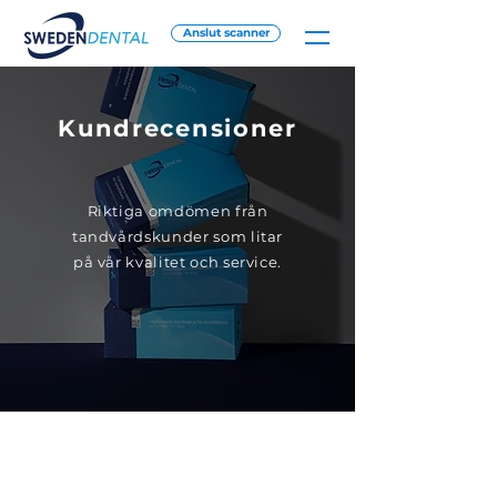
Anslut scanner
Kundrecensioner
Riktiga omdömen från
tandvårdskunder som litar
på vår kvalitet och service.