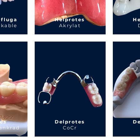
 fluga
Helprotes
He
akable
Akrylat
tes
Delprotes
De
ankrad
CoCr