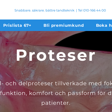
Snabbare. säkrare. bättre tandteknik
|
Tel 010-166 44 00
Prislista 67+
Bli premiumkund
Boka 
Proteser
l- och delproteser tillverkade med fo
 funktion, komfort och passform för d
patienter.