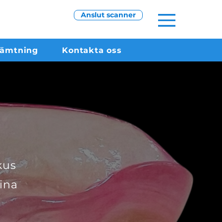
Anslut scanner
hämtning
Kontakta oss
kus
ina