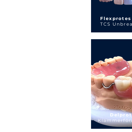
Flexprotes
TCS Unbre
Delpro
Klammerför