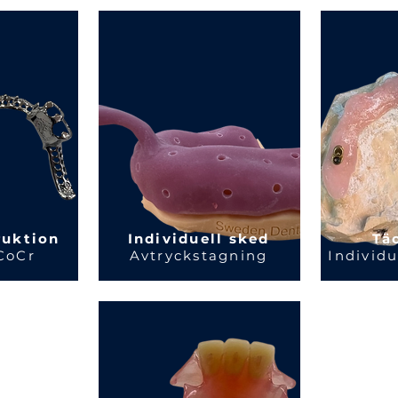
ruktion
Individuell sked
Tä
 CoCr
Avtryckstagning
Individu