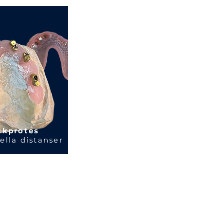
ckprotes
ella distanser