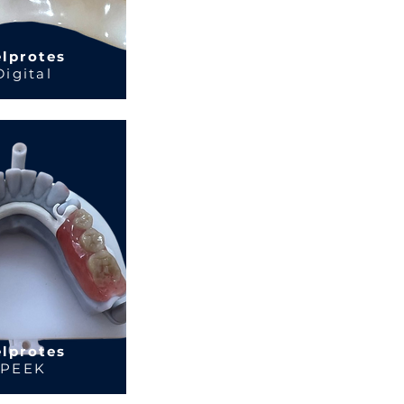
lprotes
Digital
lprotes
PEEK